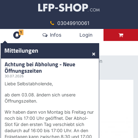
03049910061
1
Mitteilungen
Infos
Login
Produkte
Mitteilungen
×
Digitaldruck
Zubehoer
S-Haken
Achtung bei Abholung - Neue
Öffnungszeiten
S-Haken
30.07.2026
Liebe Selbstabholende,
ab dem 03.08. ändern sich unsere
Öffnungszeiten.
Wir haben dann von Montag bis Freitag nur
noch bis 17:00 Uhr geöffnet. Der Abhol-
Slot für den ersten Tag verschiebt sich
dadurch auf 16:00 bis 17:00 Uhr. An den
Folgetagen kann zwischen 8:30 und 17:00