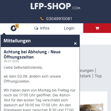
03049910061
1
Mitteilungen
Infos
Login
Produkte
Mitteilungen
×
Digitaldruck
Magnetfolien
Achtung bei Abholung - Neue
Öffnungszeiten
Magnetfolien
30.07.2026
Liebe Selbstabholende,
Magnetische Folien in zahlreichen Ausführungen |
farbig, geschnitten, gestanzt, extrem haftstark | Top
ab dem 03.08. ändern sich unsere
Qualität & Top Preise
Öffnungszeiten.
Wir haben dann von Montag bis Freitag nur
noch bis 17:00 Uhr geöffnet. Der Abhol-
MAGNETFOLIE
Slot für den ersten Tag verschiebt sich
dadurch auf 16:00 bis 17:00 Uhr. An den
Folgetagen kann zwischen 8:30 und 17:00