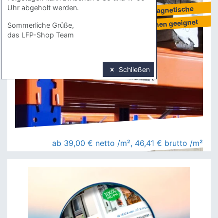
Uhr abgeholt werden.
Für ferromagnetische
Metallflächen geeignet
Sommerliche Grüße,
das LFP-Shop Team
Schließen
ab 39,00 € netto /m², 46,41 € brutto /m²
Das ric