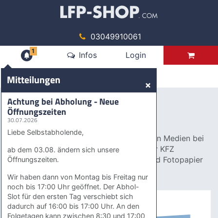
03049910061
1
Mitteilungen
Infos
Login
Produkte
Mitteilungen
×
Digitaldruck
Achtung bei Abholung - Neue
Öffnungszeiten
Digitaldruck
30.07.2026
Liebe Selbstabholende,
Digitale Großformatdrucke aller gängigen Medien bei
uns erhältlich: Selbstklebefolien auch zur KFZ
ab dem 03.08. ändern sich unsere
Verklebung, Frontlite Plane, Affichen- und Fotopapier
Öffnungszeiten.
uvm
Wir haben dann von Montag bis Freitag nur
noch bis 17:00 Uhr geöffnet. Der Abhol-
Slot für den ersten Tag verschiebt sich
SELBSTKLEBEFOLIE
dadurch auf 16:00 bis 17:00 Uhr. An den
Folgetagen kann zwischen 8:30 und 17:00