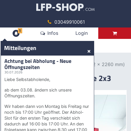
03049910061
1
Mitteilungen
Infos
Login
Produkte
Mitteilungen
×
Werbedisplays
Messewaende
Achtung bei Abholung - Neue
Pop up Messewand gerade 2x3 (1522 x 2260 mm)
Öffnungszeiten
30.07.2026
Pop up Messewand gerade 2x3
Liebe Selbstabholende,
(1522 x 2260 mm)
ab dem 03.08. ändern sich unsere
Öffnungszeiten.
Wir haben dann von Montag bis Freitag nur
noch bis 17:00 Uhr geöffnet. Der Abhol-
Slot für den ersten Tag verschiebt sich
dadurch auf 16:00 bis 17:00 Uhr. An den
Folgetagen kann zwischen 8:30 und 17:00