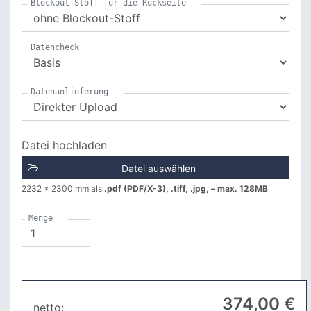
Blockout-Stoff für die Rückseite
Datencheck
Datenanlieferung
Datei hochladen
Datei auswählen
2232 x 2300 mm
als
.pdf (PDF/X-3), .tiff, .jpg, – max. 128MB
Menge
374
,00 €
netto: