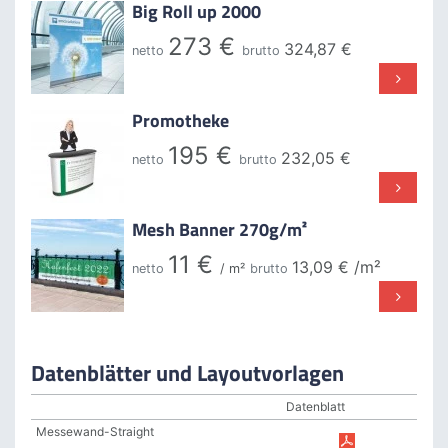
Big Roll up 2000
273 €
324,87 €
netto
brutto
Promotheke
195 €
232,05 €
netto
brutto
Mesh Banner 270g/m²
11 €
13,09 €
/m²
netto
/ m²
brutto
Datenblätter und Layoutvorlagen
Datenblatt
PDF
Messewand-Straight