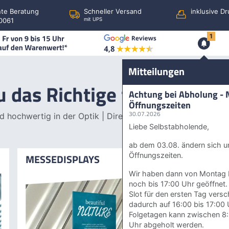
te Beratung
Schneller Versand
inklusive Dr
0061
mit UPS
1
Mittei
Mitteilungen
 das Richtige für Ihren We
Achtung bei Abholung - 
Öffnungszeiten
30.07.2026
d hochwertig in der Optik | Direkt vom Hersteller | Top Qual
Liebe Selbstabholende,
ab dem 03.08. ändern sich u
Öffnungszeiten.
MESSEDISPLAYS
Wir haben dann von Montag b
noch bis 17:00 Uhr geöffnet.
Slot für den ersten Tag versc
dadurch auf 16:00 bis 17:00 
Folgetagen kann zwischen 8:
Uhr abgeholt werden.