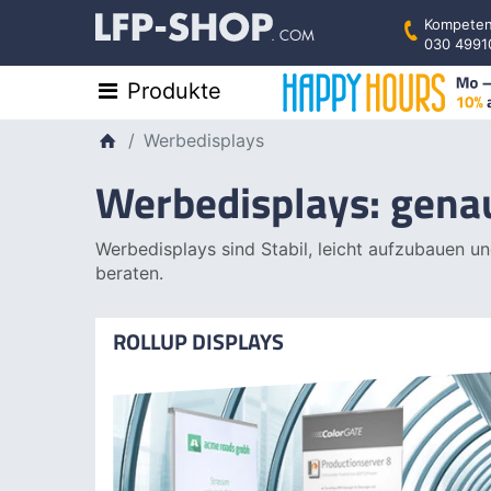
Kompeten
030 4991
Produkte
Werbedisplays
Werbedisplays: genau
Werbedisplays sind Stabil, leicht aufzubauen un
beraten.
ROLLUP DISPLAYS