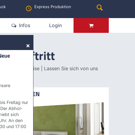
Suchen
uck
Express Produktion
lungen
Infos
Login
×
rbeauftritt
Neue
ität & Top Preise | Lassen Sie sich von uns
nsere
MESSETHEKEN
is Freitag nur
 Der Abhol-
hiebt sich
Uhr. An den
30 und 17:00