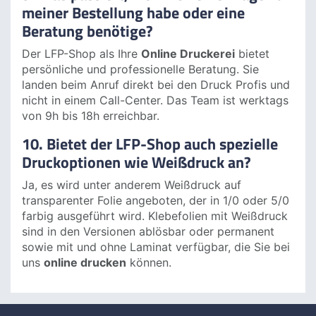
Es werden ausschließlich qualitativ hochwertige
Markenartikel und Materialien von marktführenden
Herstellern (z.B. ORAFOL™) verwendet. Diese sind
teilweise zertifiziert und entsprechen, wo
notwendig, den Brandschutzverordnungen.
9. Was passiert, wenn ich eine Frage zu
meiner Bestellung habe oder eine
Beratung benötige?
Der LFP-Shop als Ihre
Online Druckerei
bietet
persönliche und professionelle Beratung. Sie
landen beim Anruf direkt bei den Druck Profis und
nicht in einem Call-Center. Das Team ist werktags
von 9h bis 18h erreichbar.
10. Bietet der LFP-Shop auch spezielle
Druckoptionen wie Weißdruck an?
Ja, es wird unter anderem Weißdruck auf
transparenter Folie angeboten, der in 1/0 oder 5/0
farbig ausgeführt wird. Klebefolien mit Weißdruck