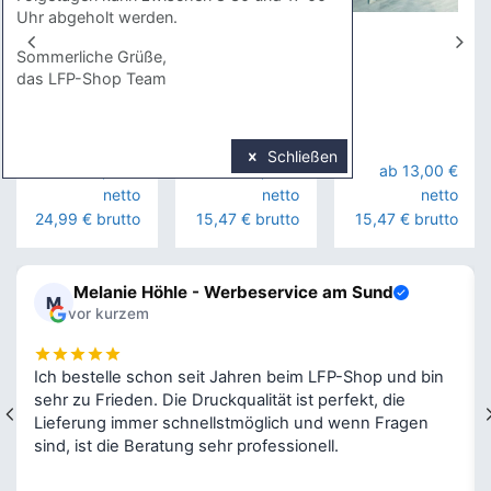
7
3
3
Uhr abgeholt werden.
Jahresfolie
Jahresfolie
Jahresfolie
Polymer
Monomer
transparent
Sommerliche Grüße,
das LFP-Shop Team
Schließen
ab 21,00 €
ab 13,00 €
ab 13,00 €
netto
netto
netto
24,99 € brutto
15,47 € brutto
15,47 € brutto
Melanie Höhle - Werbeservice am Sund
M
vor kurzem