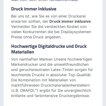
Persönliche und professionelle Beratung
Wenn Sie uns anrufen, landen Sie nicht im
Call-Center, sondern direkt bei unseren Druck
Profis. Sie erreichen uns werktags von 9h bis
18h unter 030 49910061 oder jederzeit per
E-
Mail
oder über unser
Kontaktformular
.
Druck immer Inklusive
Bei uns ist, wie Sie es von einer Druckerei
erwarten sollten, der
Druck immer inklusive
.
Vermeiden Sie die versteckten Kosten von
vielen Konkurrenten die bei Displaysystemen
Preise ohne Druck angeben.
Hochwertige Digitaldrucke und Druck
Materialien
Von namhaften Marken Unsere hochwertigen
Markendrucker und die umweltfreundlichen
und geruchsneutralen Latex-Tinten sorgen für