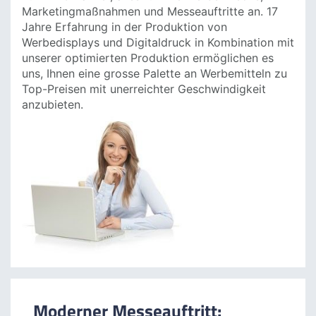
Herzlich Willkommen beim LFP-Shop
, Ihrem
Partner für
Displaysysteme, Großformat und
Digitaldruck
. Wir sind Ihre professionelle Online
Druckerei und bieten Ihnen vom Roll-up-Display
und Messedisplay bis zur Selbstklebefolie und
zum PVC Banner, alles für Ihre Werbezwecke,
Marketingmaßnahmen und Messeauftritte an. 17
Jahre Erfahrung in der Produktion von
Werbedisplays und Digitaldruck in Kombination mit
unserer optimierten Produktion ermöglichen es
uns, Ihnen eine grosse Palette an Werbemitteln zu
Top-Preisen mit unerreichter Geschwindigkeit
anzubieten.