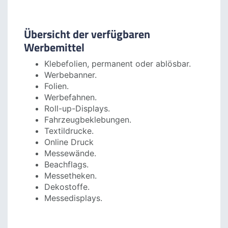
Digitaldruck ausgeführt. Ausnahme ist der
Weißdruck auf transparenter Folie, der 1/0
oder 5/0 farbig ausgeführt wird. Überdies sind
Klebefolien mit Weißdruck in den Versionen
ablösbar oder permanent verfügbar und mit
sowie ohne Laminat.
Übersicht der verfügbaren
Werbemittel
Klebefolien, permanent oder ablösbar.
Werbebanner.
Folien.
Werbefahnen.
Roll-up-Displays.
Fahrzeugbeklebungen.
Textildrucke.
Online Druck
Messewände.