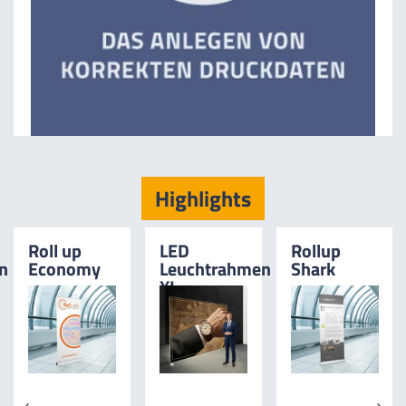
Highlights
Roll up
LED
Rollup
n
Economy
Leuchtrahmen
Shark