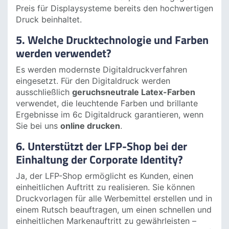
4. Sind die Preise für Displaysysteme
inklusive des Drucks?
Ja, beim LFP-Shop ist, wie Sie es von einer
professionellen
Online Druckerei
erwarten, der
Digitaldruck immer inklusive. So können Sie
versteckte Kosten vermeiden, da der angegebene
Preis für Displaysysteme bereits den hochwertigen
Druck beinhaltet.
5. Welche Drucktechnologie und Farben
werden verwendet?
Es werden modernste Digitaldruckverfahren
eingesetzt. Für den Digitaldruck werden
ausschließlich
geruchsneutrale Latex-Farben
verwendet, die leuchtende Farben und brillante
Ergebnisse im 6c Digitaldruck garantieren, wenn
Sie bei uns
online drucken
.
6. Unterstützt der LFP-Shop bei der