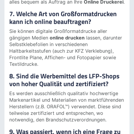
Einhaltung der Corporate Identity?
Ja, der LFP-Shop ermöglicht es Kunden, einen
einheitlichen Auftritt zu realisieren. Sie können
Druckvorlagen für alle Werbemittel erstellen und in
einem Rutsch beauftragen, um einen schnellen und
einheitlichen Markenauftritt zu gewährleisten –
alles bequem als Auftrag an Ihre
Online Druckerei
.
7. Welche Art von Großformatdrucken
kann ich online beauftragen?
Sie können digitale Großformatdrucke aller
gängigen Medien
online drucken
lassen, darunter
Selbstklebefolien in verschiedenen
Haltbarkeitsstufen (auch zur KFZ Verklebung),
Frontlite Plane, Affichen- und Fotopapier sowie
Textildrucke.
8. Sind die Werbemittel des LFP-Shops
von hoher Qualität und zertifiziert?