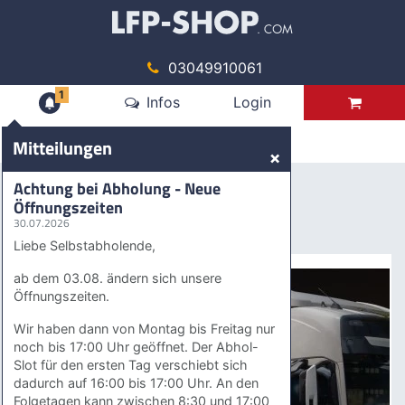
03049910061
1
Mitteilungen
Infos
Login
Produkte
Mitteilungen
×
Digitaldruck
Selbstklebefolien
Achtung bei Abholung - Neue
Reflexionsfolie
Öffnungszeiten
30.07.2026
Reflexionsfolie
Liebe Selbstabholende,
ab dem 03.08. ändern sich unsere
Öffnungszeiten.
Wir haben dann von Montag bis Freitag nur
noch bis 17:00 Uhr geöffnet. Der Abhol-
Slot für den ersten Tag verschiebt sich
dadurch auf 16:00 bis 17:00 Uhr. An den
Folgetagen kann zwischen 8:30 und 17:00