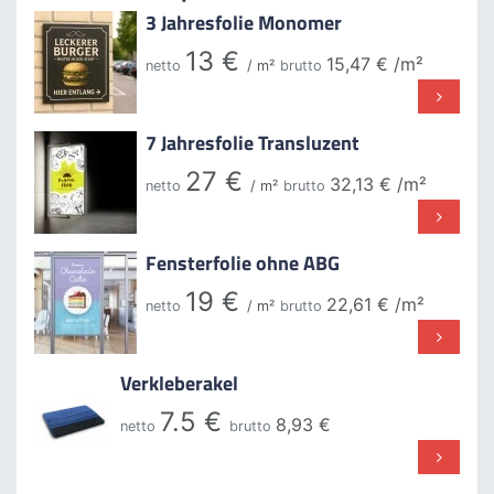
3 Jahresfolie Monomer
13 €
15,47 €
/m²
netto
/ m²
brutto
7 Jahresfolie Transluzent
27 €
32,13 €
/m²
netto
/ m²
brutto
Fensterfolie ohne ABG
19 €
22,61 €
/m²
netto
/ m²
brutto
Verkleberakel
7.5 €
8,93 €
netto
brutto