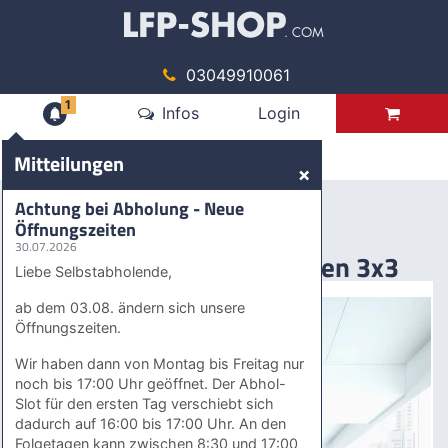
03049910061
1
Mitteilungen
Infos
Login
Produkte
Mitteilungen
×
Werbedisplays
Messewaende
Achtung bei Abholung - Neue
Pop up Messewand gebogen 3x3
Öffnungszeiten
30.07.2026
Pop up Messewand gebogen 3x3
Liebe Selbstabholende,
ab dem 03.08. ändern sich unsere
Öffnungszeiten.
Wir haben dann von Montag bis Freitag nur
noch bis 17:00 Uhr geöffnet. Der Abhol-
Slot für den ersten Tag verschiebt sich
dadurch auf 16:00 bis 17:00 Uhr. An den
Folgetagen kann zwischen 8:30 und 17:00