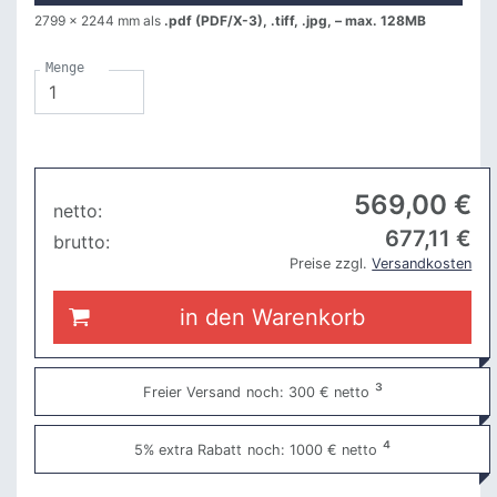
2799 x 2244 mm
als
.pdf (PDF/X-3), .tiff, .jpg, – max. 128MB
Menge
569
,00 €
netto:
677
,11 €
brutto:
Preise zzgl.
Versandkosten
in den Warenkorb
³
Freier Versand
noch: 300 € netto
⁴
5% extra Rabatt
noch: 1000 € netto