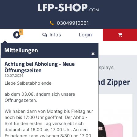
03049910061
1
Mitteilungen
Infos
Login
Produkte
Mitteilungen
×
Werbedisplays
Ersatzdrucke
Achtung bei Abholung - Neue
Ersatzdruck für Messewand Zipper Displays
Öffnungszeiten
30.07.2026
Ersatzdruck für Messewand Zipper
Liebe Selbstabholende,
Displays
ab dem 03.08. ändern sich unsere
Öffnungszeiten.
Wir haben dann von Montag bis Freitag nur
noch bis 17:00 Uhr geöffnet. Der Abhol-
Slot für den ersten Tag verschiebt sich
dadurch auf 16:00 bis 17:00 Uhr. An den
Folgetagen kann zwischen 8:30 und 17:00